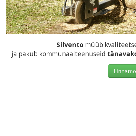
Silvento
müüb kvaliteetse
ja pakub kommunaalteenuseid
tänavako
Linnamö