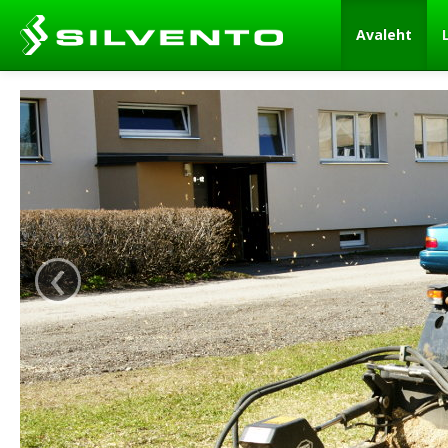
Avaleht
‹